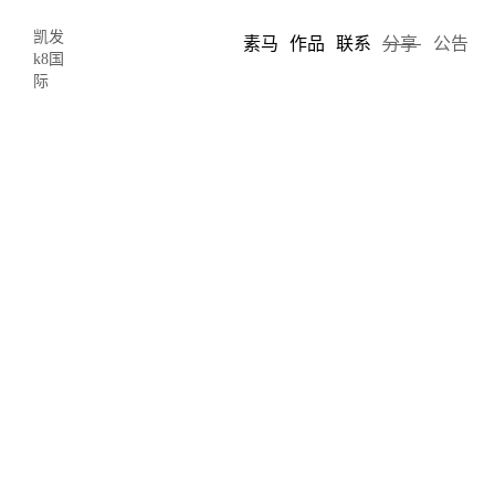
凯发
素马
作品
联系
分享
公告
k8国
际
8款好用的2018年会ppt图表制作软件组
合图表工具推荐-凯发k8国际
2018-01-31 19:54
author: chris song
今天分享的这八款
ppt图表制作组合图表工具
，不得不带着感恩的
心来感谢开发这些优秀图表制作工具的公司。制作一份高质量且有
吸引力、说服力的ppt报告必定少不了精美精致的图表插图，尤其
是把一份重要的数据给到高层做决策时，简单的一个表格罗列密密
麻麻的数字来阐述已经落伍。
数据图形化，趋势图表化
早已获得全