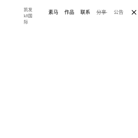
凯发
素马
作品
联系
分享
公告
k8国
际
很多网页设计
里-凯发k8国际
2017-11-16 07:25
author: chris so
同行都知道，一个设计师
然而跟这些息息相关的就
些设计方面的便捷工具，