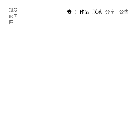
凯发
素马
作品
联系
分享
公告
k8国
际
掌握这六招即使没有配色天赋一样可以
“走遍天下都不怕”-凯发k8国际
2017-11-13 05:38
author: chris song
ui设计包含了太多的步骤过程，每一步都必须深思熟虑，考虑到所
有的细节，这样最终呈现的界面才能满足目标用户的需求。
其中一个比较耗时间的就是配色，为了选择正确的用色，设计师在
这一过程上可能会花费数几个小时甚至更久。接下来我们就给大家