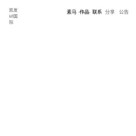
-凯发k8国际
凯发
素马
作品
联系
分享
公告
k8国
际