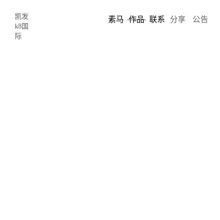
凯发
素马
作品
联系
分享
公告
k8国
际
哈尔滨东方报警
dong fang bao jing
哈尔滨东方报警设备开发有限公司网站——素马
设计作品-凯发k8国际
东方报警一直本着“创新、品质、诚信、发展”的经营理
念，以先进的技术，优良的设备，完善的服务，良好的信
誉在行业内树立了自己的品牌。产品广泛应用于石油、化
工、冶金、制药、环保、军事等诸多领域。东方报警围绕
互联网 产业，整合便携、移动、固定式气体检测设备，集
成智能采集、云计算、北斗定位及物联网技术，打造宣创
安全云生态产业链。