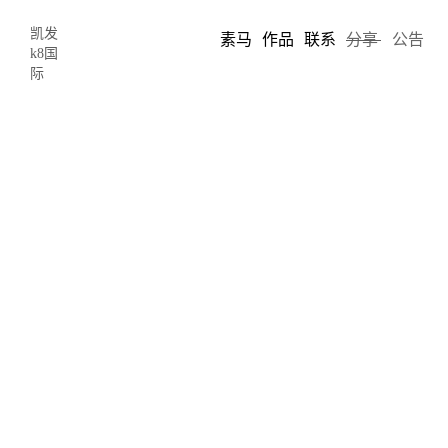
凯发
素马
作品
联系
分享
公告
k8国
际
回到排版的基础-凯发k8国际
2020-01-20 16:52
author: limo