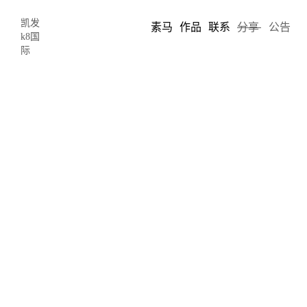
凯发
素马
作品
联系
分享
公告
k8国
际
色彩理论及对比度-凯发k8国际
2020-01-01 17:47
author: limo
描述一种颜色与另一种颜色相似是讨论或表达颜色的自然方式，但
是当涉及到细节时，准确地定义某种颜色是什么，这几乎是不可能
的。从本质上讲，颜色是一种相对的个人体验。
颜色从何而来