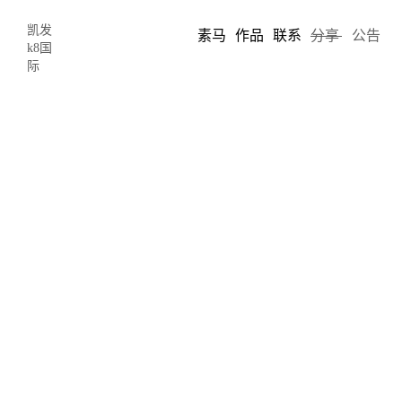
凯发
素马
作品
联系
分享
公告
k8国
际
如何使用可靠的行业数据来指导您的客
户创建网站设计-凯发k8国际
2019-10-18 18:27
author: limo
如果一个新客户带着他们想要重新设计的网站来找你，但是由于分
析表明很少有人访问该网站设计或从该网站转换为移动设备，因此
他们想让你优先考虑台式电脑的网站设计，但是你的数据告诉你他
们这么做是错误的，但他们的数据却表明情况并非如此。