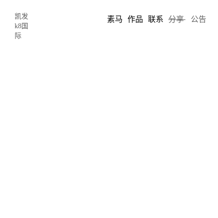
凯发
素马
作品
联系
分享
公告
k8国
际
2019年4月，网站设计的最新趋势-凯发
k8国际
2019-04-09 18:37
author: limo
又是新的一个月了，这个月设计师们似乎对极简主义下了很大的功
夫。这里有一些变化，但是如果你喜欢大量的空白，那你就很幸运
了。以下是根据个人角度来判断这些网站设计的，这些网站设计都
非常的有创造性、经典的，真的做得非常好。不过有时候，用户体
验和可访问性会受到影响。例如，这些站点中的许多站点完全依赖