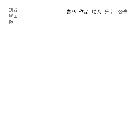
凯发
素马
作品
联系
分享
公告
k8国
际
了解用户体验写作来加强网站设计-凯
发k8国际
2019-03-14 15:10
author: limo
作为一位前端工程师，我的工作是为网页设计师的网站设计作品达
到最佳的用户体验，使用户浏览该网站设计时能浏览顺畅。前端工
程师不是网页设计师，不管我们写了多少前端代码来简洁地表达一
个动效，或是为了吸引更广泛的受众用户而精心制作的用户体验，
但如果遇到糟糕的设计这一切都会化为无。