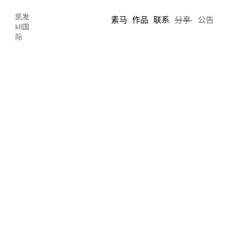
凯发
素马
作品
联系
分享
公告
k8国
际
腾讯cdc部门解析app图标icon设计规范
教程-凯发k8国际
2018-04-20 09:30
author: chris song
图标
是一种抽象的、跨语言的符号，随着信息传播速度和载体的快
速增长，图标的使用频率也在不断提高，尤其是在终端屏幕尺寸越
来越多的情况下，图标代替或辅助文字信息向用户更一致、高效、
具象地理解信息。 说到
图标设计
，人们最容易想到的是标志图形
设计，因为标志图形设计就是在指定的规格尺寸下进行科学、精