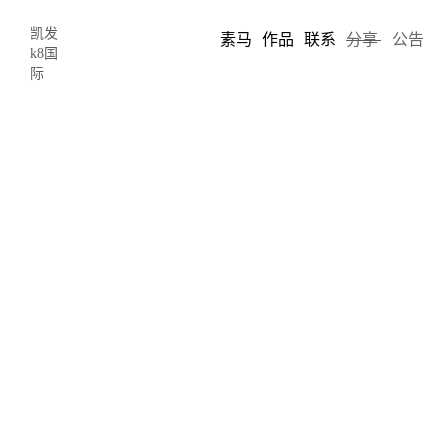
凯发
素马
作品
联系
分享
公告
k8国
际
网页设计常见问题 破坏力巨大却容易
被忽略-凯发k8国际
2018-03-24 19:19
author: chris song
当今备受用户热捧的热流量网站也存在
网站网页设计
中常见的一些
问题，而这些司空见惯的问题一旦被网站建设者忽略，就会产生巨
大的破坏力，这些错误的设计不但伤害了用户，也对网站本身的业
务指标造成破坏性影响。有人可能说，是不是太夸张了，
网站网页
设计
已经发展多年，设计及开发技术已经相当成熟，怎么还会犯错