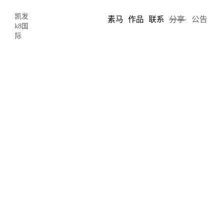
凯发
素马
作品
联系
分享
公告
k8国
际
设计中如何平衡用户体验与产品商业
化-凯发k8国际
2018-03-12 11:54
author: chris song
一边是
产品的商业需求
，它可以改善产品的市场表现，为企业带来
利润。另一边是
用户体验需求
，它可以改善用户使用感受，提高用
户满意度，使之获得更多的用户喜爱。不可否认，所有的产品在它
的生命周期内，都会遇到一系列破坏用户体验的商业需求。比如，
设计师被产品经理要求在显眼的位置提供一个弹窗来通知用户，让