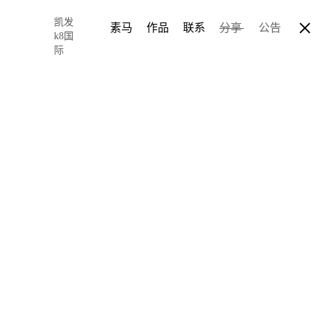
凯发
素马
作品
联系
分享
公告
k8国
际
红包图片定制设
2018-02-01 19:28
author: chris so
随着春节的来临，相信所
公司给员工发放年终奖、开