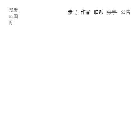
凯发
素马
作品
联系
分享
公告
k8国
际
艺术变革|善用材料及制作工艺做设计
牛仔布搭建的儿童秘密花园-凯发k8国
际
2018-01-23 10:21
author: chris song
创意设计是把再简单不过的东西或想法不断延伸给予的另一种表现
方式，创意设计包括工业设计、建筑设计、包装设计、平面设计、
服装设计、个人创意特区等方面的内容。今天分享的这个创意设