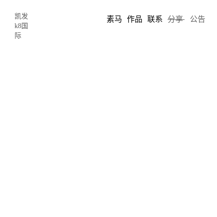
凯发
素马
作品
联系
分享
公告
k8国
际
世界互联网大会|移动互联网时代已结
束，下一个机会是人工智能-凯发k8国
际
2018-01-15 15:36
author: chris song
在世界互联网大会上，李彦宏预言：“
移动互联网
时代结束了，下
一个机会在人工智能”，引起行业内讨论激烈。红衣教主360创始人
周鸿祎向
人工智能
开炮，他认为，没有
大数据
支持的人工智能只是