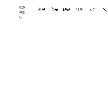
凯发
素马
作品
联系
分享
公告
k8国
际
有吸引力的网页
2017-12-16 11:26
author: chris so
2017年马上就要game
把自己的年终总结设计得
个人年终总结的设计，主
限在视觉层面，对设计背