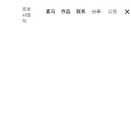
凯发
素马
作品
联系
分享
公告
k8国
际
天哪！做了名片
2017-12-05 08:06
author: chris so
名片是一个人在社会生活
个人形象对等起来，名片
间接的反映出了你的水平
气、上档次对等起来的，