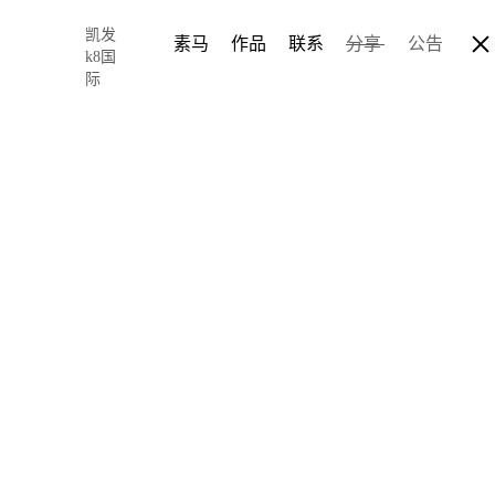
凯发
素马
作品
联系
分享
公告
k8国
际
网站设计组件
单等重要组件-
2017-11-02 03:15
author: chris so
细心及资深的网页设计师
设计师对“组件化”的更多
一个功能及视觉均健全且