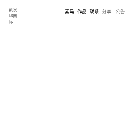
凯发
素马
作品
联系
分享
公告
k8国
际
提供一种可行且有效的设计方法，让你
的设计有理有据，有说服力！——利用
品牌基因进行品牌延伸性设计-凯发k8
国际
2017-08-30 00:34
author: chris song
提供一种可行且有效的设计方法，让你的设计有理有据，有说服
力！——利用品牌基因进行品牌延伸性设计