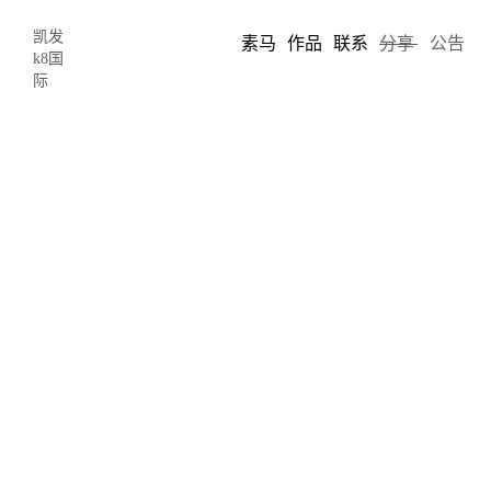
凯发
素马
作品
联系
分享
公告
k8国
际
平面设计靠感觉用事能做出优秀作品
吗？-凯发k8国际
2023-03-30 10:14
author: chris song
如果你是一个设计师或者从事跟设计、艺术相关的工作，相信今天
的这个话题一定能引起你的思考和共鸣。我们日常中经常听到客户
或设计师口中说到，这个设计技巧，作品或案例非常有设计感，很
高级，非常有感觉，可是，设计类工作真的只是感觉吗？