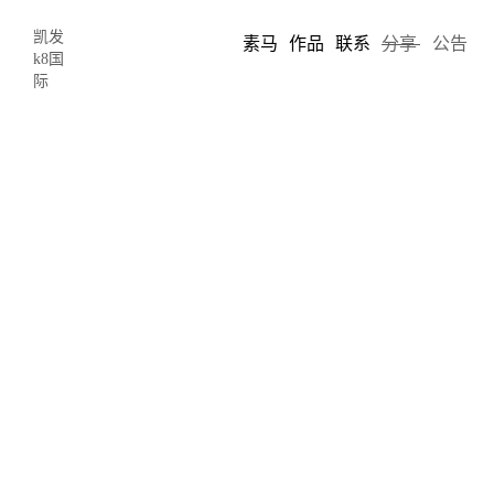
凯发
素马
作品
联系
分享
公告
k8国
际
设计可以有温度｜素马与客户一起寻求
带有温度的网站建设方案-凯发k8国际
2022-11-26 12:35
author: chris song
提交给客户的设计方案以往一直都是冷冰冰的几张设计纸，没有温
度，没有感受，而处于出于时间的关系，客户又不得不尽快确认以
便推进项目。为了改善这一建站流程和体验，素马与客户沟通，采
用全新的一种带有温度的设计方法论，让设计作品带有宜人的温
度。