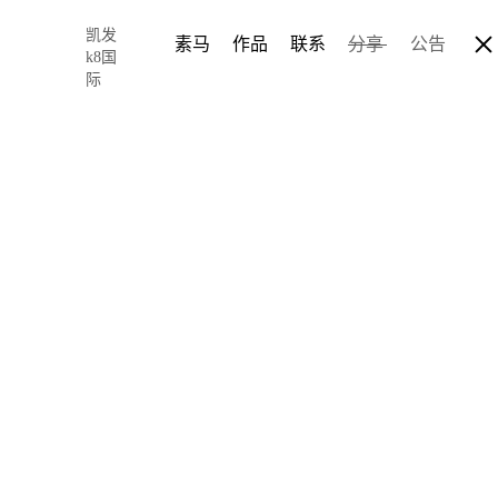
凯发
素马
作品
联系
分享
公告
k8国
际
界面构图和布局
发k8国际
2016-06-12 00:58
author: c.s.
界面美观与否以及用户体
版面布局的好坏直接影响
的时候提供的越多，用户