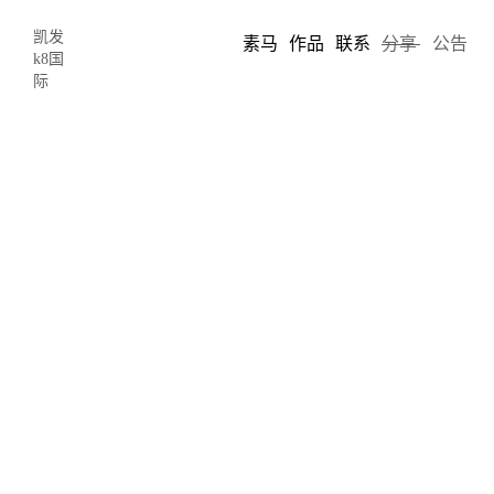
凯发
素马
作品
联系
分享
公告
k8国
际
情感化loading需要一个产品作为载体
来表现此情感——飞行鱼-凯发k8国际
2016-06-11 03:27
author: c.s.
既然是情感化loading，想必需要一个产品作为载体来表现此情感。
于是，由一个loading延伸出的界面设计。产品以承包鱼塘为入口，
致力于解决目标用户想为心爱的姑娘承包鱼塘而没有良好渠道的痛
点。