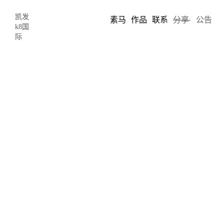
凯发
素马
作品
联系
分享
公告
k8国
际
品牌关键词与非品牌关键词搜索引擎优
化：你需要知道的-凯发k8国际
2022-04-18 18:11
author: 素马