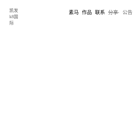
凯发
素马
作品
联系
分享
公告
k8国
际
oct-凯发k8国际
2016-06-08 05:14
author: jason
oct-loft的文艺餐厅富有深圳独特的文艺气质。想要看一个文艺餐厅
的自我修养是如何炼成的？概念式桌椅板凳、茶碟杯筷独具一格，
墙壁上至少要有几幅铁皮画、旧海报，环境、菜品和人，至少有一
个能上传到朋友圈的爆点。好的文艺餐厅是从骨子里散发出来的气
质，有人文和艺术的沉淀，最重要的是用细节感动人。