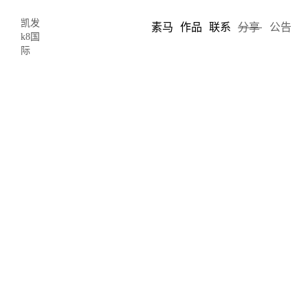
凯发
素马
作品
联系
分享
公告
k8国
际
如何为您的色盲观众设计出无障碍网
站-凯发k8国际
2022-02-25 20:28
author: 素马
许多人受到色盲的影响，设计师和艺术家应该磨练他们的技能，创
造出让观众惊叹的产品，并创建尽可能广泛地对色盲者可见的网
站。