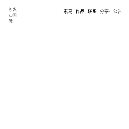
凯发
素马
作品
联系
分享
公告
k8国
际
入门网页设计师不可错过的的6大提示-
凯发k8国际
2022-02-14 19:33
author: 素马
你已经准备好开始你的设计生涯，并将你的热情变成你的生计。
你已经学会了软件，练习和学习了。但是，将您的热情转化为长
期、成功的事业，需要的不仅仅是雄心和才能。