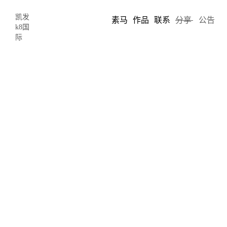
凯发
素马
作品
联系
分享
公告
k8国
际
网页设计师想要的小图标这里应有尽
有-凯发k8国际
2022-01-21 17:40
author: 素马
图标是许多设计中最具特色的元素之一；它们也是最容易在网上找
到的资源之一，免费的图标包遍布整个网络。免费图标为设计人员
和开发人员提供了创建具有视觉吸引力的演示、用户界面、应用程
序以及介于两者之间的所有内容的工具。