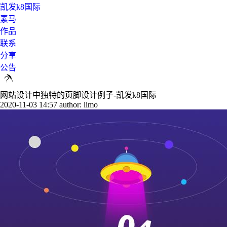
凯发k8国际
素马
作品
联系
分享
公告
网站设计中独特的页脚设计例子-凯发k8国际
2020-11-03 14:57
author: limo