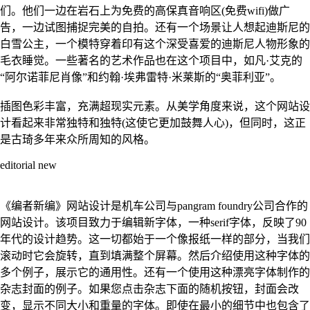
们。他们一边在岩石上为免费的高保真音响区(免费wifi)做广
告，一边试图捕捉完美的自拍。还有一个场景让人想起迪斯尼的
白雪公主，一个模特穿着印有这个深受喜爱的迪斯尼人物形象的
毛衣睡觉。一些著名的艺术作品也在这个项目中，如凡·艾克的
“阿尔诺菲尼肖像”和约翰·埃弗雷特·米莱斯的“奥菲利亚”。
插图色彩丰富，充满超现实元素。从美学角度来说，这个网站设
计看起来非常独特和独特(这使它更加鼓舞人心)，但同时，这正
是古琦多年来众所周知的风格。
editorial new
《编者新编》网站设计是机车公司与pangram foundry公司合作的
网站设计。该项目致力于编辑新字体，一种serif字体，反映了90
年代的设计趋势。这一切都始于一个像报纸一样的部分，当我们
滚动时它会旋转，直到填满整个屏幕。然后介绍使用这种字体的
多个例子，展示它的通用性。还有一个使用这种漂亮字体制作的
杂志封面的例子。如果您点击杂志下面的随机按钮，封面会改
变，显示不同大小和重量的字体。即使在最小的细节中也包含了