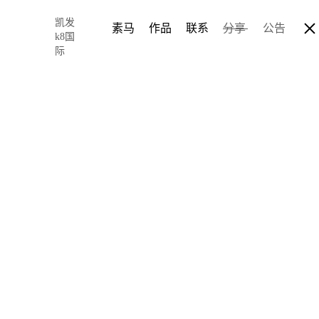
凯发
素马
作品
联系
分享
公告
k8国
际
筛选出的25个配
2020-09-21 18:06
author: limo
在ui设计中，颜色几乎
筛选的100多种配色工具
cool background