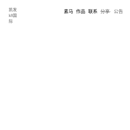
凯发
素马
作品
联系
分享
公告
k8国
际
时装与建筑，想象之无远弗届-凯发k8
国际
2020-04-03 11:51
author: 久拾