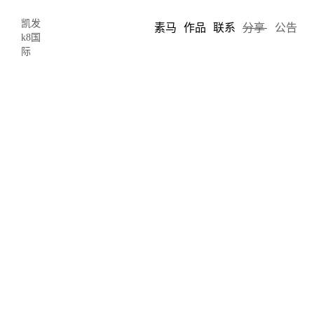
凯发
素马
作品
联系
分享
公告
k8国
际
如何处理设计中难以描述的独特性-凯
发k8国际
2020-03-20 22:52
author: limo
食物有多少种口味？我们可能都听说过有四种：酸的、甜的、咸的
和苦的。但如果我告诉你，有人不久前发现了第五种基本口味，你
会怎么说？
1908年，日本科学家池田菊苗(kikunae ikeda)博士正是这样做的，