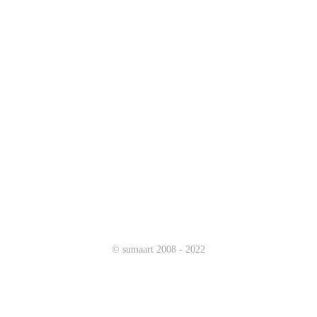
素马设计荣获2023第三届mvx最具价值体验大奖“十大杰
出体验设计机构”奖项
2023.12.11
suxa 深圳体验设计协会第五届理事会换届选举会议暨素马
设计之旅圆满结束
2023.12.20
提升网站访问速度的最佳方法
2024.01.03
获得百度、360、搜狗搜索引挚靠前好排名的简单方法
2024.01.03
prev
next
©
sumaart
2008 - 2022