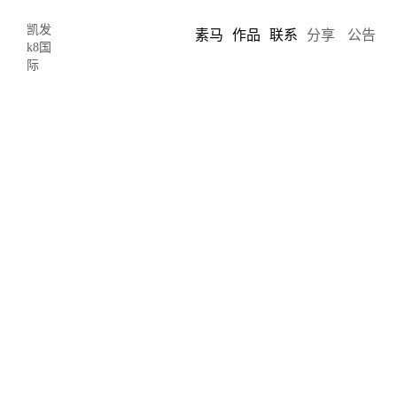
凯发
素马
作品
联系
分享
公告
k8国
际
154
9
点击这里
2020年b2b网站设计的
趋势
https://www.sumaarts.com/share/992.html
2020-02-17 15:30:56
by:
limo
b2b和b2c的网站设计因受众的目标和心理特点而有所不同。然而，
他们都认为网站是向目标受众进行销售演示的最合适的地方。这个
网站可以告诉你很多关于凯发k8国际的信息，包括公司的文化、专
业知识、声誉和权威性。它是潜在客户了解公司的第一个地方。所
以，它应该有一流的设计。