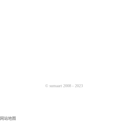
行鱼
https://www.sumaarts.com/share/145.html
2016-06-11 03:27:14
by:
c.s.
既然是情感化loading，想必需要一个产品作为载体来表现此情感。
于是，由一个loading延伸出的
界面设计
。产品以承包鱼塘为入口，
致力于解决目标用户想为心爱的姑娘承包鱼塘而没有良好渠道的痛
点。
prev
1
2
3
4
5
6
7
8
9
©
sumaart
2008 - 2023
网站地图