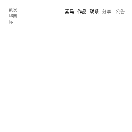
凯发
素马
作品
联系
分享
公告
k8国
际
82
9
点击这里
网页
界面设计
之“武功秘籍”——这七条设计的基本规则，
掌握了你也能做出好设计！
https://www.sumaarts.com/share/333.html
2017-09-02 01:07:00
by:
chris song
优秀的设计原理，不管是谁都能轻松学习，并加以利用。了解了这
些基本规则，加上对用户需求的清晰梳理，你的设计就会变得更
好。也一定能来做出更棒的设计。
情感化loading需要一个产品作为载体来表现此情感——飞