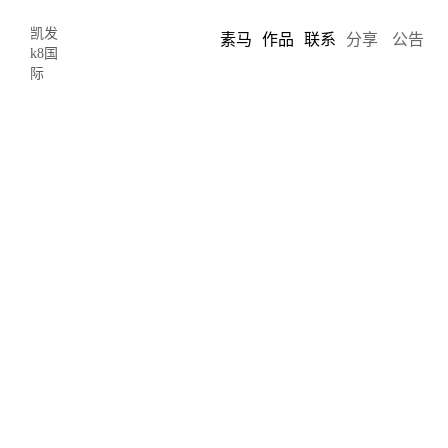
凯发
素马
作品
联系
分享
公告
k8国
际
25
2
点击这里
网站平面海报版式中的视觉聚焦与引导设计技巧
https://www.sumaarts.com/share/696.html
2018-04-11 14:41:37
by:
chris song
在大量的平面设计项目中，例如
海报设计
，网站版面版式界面设
计，通常我们说，一个页面，一个界面，一个版面，视觉越聚焦越
高大上。视觉聚焦与视觉引导通常都有相融贯通之处。一个网站的
页面设计，一个海报的版面设计，只有视觉聚焦了，才能很好的把
视觉引导到指定的区域内，达到信息迅速传播扩散的目的。下面将
分享几个引导视觉的方法和技巧，一起来分享学习。