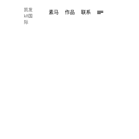
凯发
素马
作品
联系
k8国
际
66
6
点击这里
海报设计教程之线在版式中灵活运用（精美案例讲解
https://www.sumaarts.com/share/585.html
2018-03-03 17:43:41
by:
chris song
海报
排版
设计是一名设计师每天都接触到的任务。也常常作
的体现一个设计师的策划能力、
排版
能力和设计风格的把控
强调、明确分隔、视觉引导、组织信息、丰富装饰画面等。在海
富画面层次等的作用。今天我们拿到海量精美海报设计案例来讲