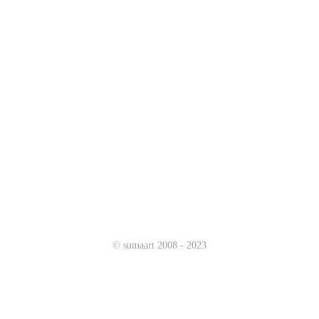
网页设计中三种最犀利的线条运用技巧。
鲜明，富有文化内涵及故事情节，画面“会说话”且视觉冲击力强，有
来说，海报设计要火速提升品质感需要借助优质的教程才行。我们一致
字的版式。今天我们一起来通过鉴赏40款经典的日韩海报设计作品，研
有用设计灵感。
prev
1
2
3
4
5
6
7
next
©
sumaart
2008 - 2023