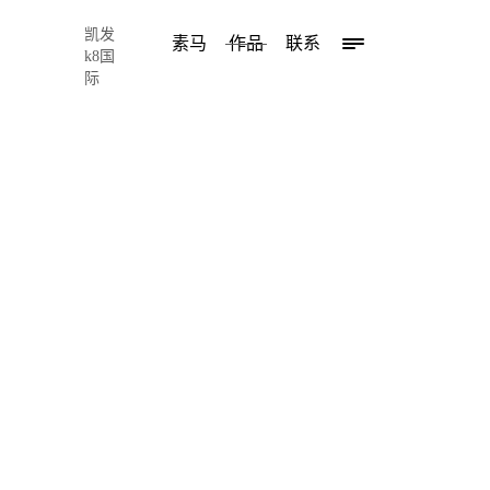
凯发
素马
作品
联系
k8国
际
深圳市李益中空间设计有限公司
li yizhong interior design