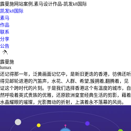
露曼施网站案例,素马设计作品-凯发k8国际
凯发k8国际
素马
作品
联系
分享
公告
露曼施
lumax
还记得那一年，泛黄画面记忆中，是新旧更迭的香港，彷佛还听
得见邮轮进港的汽笛声，水花、人群、希望,簇拥着,翻腾着，见
证这个跨时代的片刻。于是我们选择香港这个有温度的城市，自
然呼吸着英式贵族的优雅，还原欧洲皇室经典生活的剪影，藉着
水晶耀眼的璀璨，光影舞动的折射，上演着永不落幕的风尚。