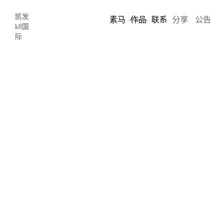
凯发
素马
作品
联系
分享
公告
k8国
际
东莞前沿技术研究院
advanced technology research institute
advanced technology research institute-凯发k8国际