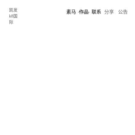
凯发
素马
作品
联系
分享
公告
k8国
际
晚装空间酒吧
evening show
素马: 晚装空间酒吧网站设计、深圳市魔羯克拉
娱乐有限公司官方网站-凯发k8国际
“晚装”不单纯是个酒吧，更是一个立足深圳、辐射全国、
对接国际的，融东西文化交流、演艺人才培育包装、原创
音乐推广、艺术展示为一体的全 球时尚消费品展示发布平
台，一个大型的现代艺术装置。同时，从文化本源和城市
文明的角度出发，“晚装”全面呈现娱乐新概念，本着“创
新、创意、创异”文化的设计理念